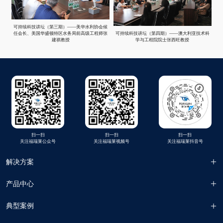
可持续科技讲坛（第三期）——美华水利协会候
任会长、美国华盛顿特区水务局前高级工程师张
可持续科技讲坛（第四期）——澳大利亚技术科
建祺教授
学与工程院院士张西旺教授
扫一扫
扫一扫
扫一扫
关注福瑞莱公众号
关注福瑞莱视频号
关注福瑞莱抖音号
解决方案
产品中心
韧性城市
典型案例
乡村振兴
Panda-Box